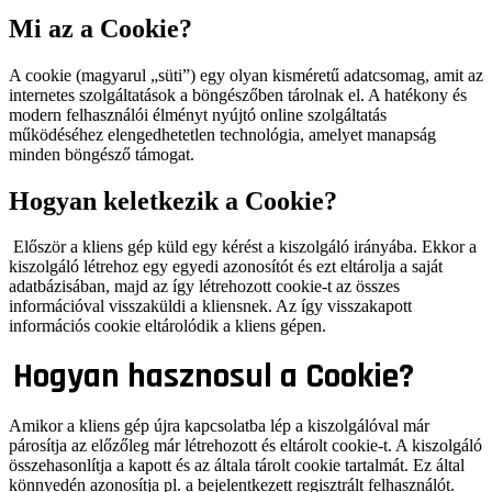
Mi az a Cookie?
A cookie (magyarul „süti”) egy olyan kisméretű adatcsomag, amit az
internetes szolgáltatások a böngészőben tárolnak el. A hatékony és
modern felhasználói élményt nyújtó online szolgáltatás
működéséhez elengedhetetlen technológia, amelyet manapság
minden böngésző támogat.
Hogyan keletkezik a Cookie?
Először a kliens gép küld egy kérést a kiszolgáló irányába. Ekkor a
kiszolgáló létrehoz egy egyedi azonosítót és ezt eltárolja a saját
adatbázisában, majd az így létrehozott cookie-t az összes
információval visszaküldi a kliensnek. Az így visszakapott
információs cookie eltárolódik a kliens gépen.
Hogyan hasznosul a Cookie?
Amikor a kliens gép újra kapcsolatba lép a kiszolgálóval már
párosítja az előzőleg már létrehozott és eltárolt cookie-t. A kiszolgáló
összehasonlítja a kapott és az általa tárolt cookie tartalmát. Ez által
könnyedén azonosítja pl. a bejelentkezett regisztrált felhasználót.