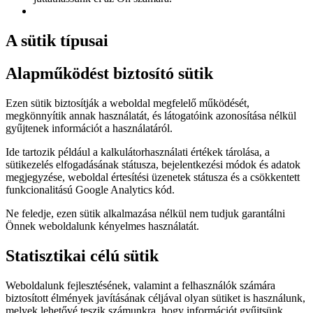
A sütik típusai
Alapműködést biztosító sütik
Ezen sütik biztosítják a weboldal megfelelő működését,
megkönnyítik annak használatát, és látogatóink azonosítása nélkül
gyűjtenek információt a használatáról.
Ide tartozik például a kalkulátorhasználati értékek tárolása, a
sütikezelés elfogadásának státusza, bejelentkezési módok és adatok
megjegyzése, weboldal értesítési üzenetek státusza és a csökkentett
funkcionalitású Google Analytics kód.
Ne feledje, ezen sütik alkalmazása nélkül nem tudjuk garantálni
Önnek weboldalunk kényelmes használatát.
Statisztikai célú sütik
Weboldalunk fejlesztésének, valamint a felhasználók számára
biztosított élmények javításának céljával olyan sütiket is használunk,
melyek lehetővé teszik számunkra, hogy információt gyűjtsünk