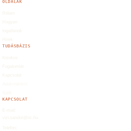
OLDALAK
Rólam
Hogyan
Ingatlanok
Hírek
TUDÁSBÁZIS
Kisokos
Fogalomtár
Kapcsolat
Adatvédelem
Sütik
KAPCSOLAT
E-mail:
vizi.sandor@oc.hu
Telefon: