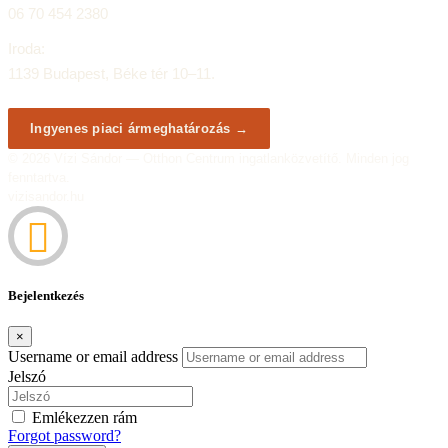
06 70 454 2380
Iroda:
1139 Budapest, Béke tér 10–11.
Ingyenes piaci ármeghatározás →
© 2026 Vízi Sándor — Otthon Centrum ingatlanközvetítő. Minden jog
fenntartva.
vizisandor.hu
Bejelentkezés
×
Username or email address
Jelszó
Emlékezzen rám
Forgot password?