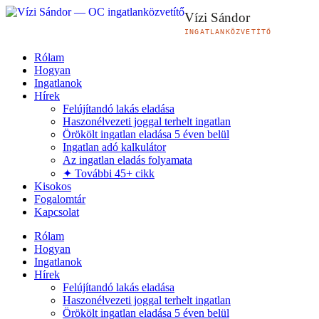
Vízi Sándor
INGATLANKÖZVETÍTŐ
Rólam
Hogyan
Ingatlanok
Hírek
Felújítandó lakás eladása
Haszonélvezeti joggal terhelt ingatlan
Örökölt ingatlan eladása 5 éven belül
Ingatlan adó kalkulátor
Az ingatlan eladás folyamata
✦ További 45+ cikk
Kisokos
Fogalomtár
Kapcsolat
Rólam
Hogyan
Ingatlanok
Hírek
Felújítandó lakás eladása
Haszonélvezeti joggal terhelt ingatlan
Örökölt ingatlan eladása 5 éven belül