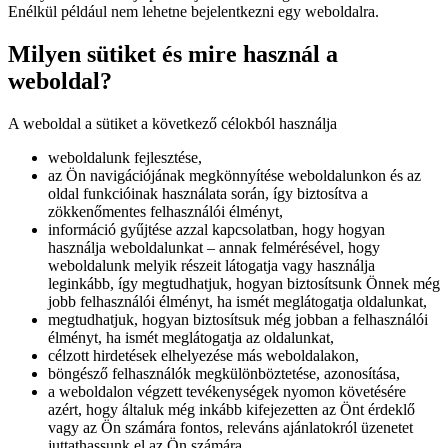
Enélkül például nem lehetne bejelentkezni egy weboldalra.
Milyen sütiket és mire használ a
weboldal?
A weboldal a sütiket a következő célokból használja
weboldalunk fejlesztése,
az Ön navigációjának megkönnyítése weboldalunkon és az
oldal funkcióinak használata során, így biztosítva a
zökkenőmentes felhasználói élményt,
információ gyűjtése azzal kapcsolatban, hogy hogyan
használja weboldalunkat – annak felmérésével, hogy
weboldalunk melyik részeit látogatja vagy használja
leginkább, így megtudhatjuk, hogyan biztosítsunk Önnek még
jobb felhasználói élményt, ha ismét meglátogatja oldalunkat,
megtudhatjuk, hogyan biztosítsuk még jobban a felhasználói
élményt, ha ismét meglátogatja az oldalunkat,
célzott hirdetések elhelyezése más weboldalakon,
böngésző felhasználók megkülönböztetése, azonosítása,
a weboldalon végzett tevékenységek nyomon követésére
azért, hogy általuk még inkább kifejezetten az Önt érdeklő
vagy az Ön számára fontos, releváns ajánlatokról üzenetet
juttathassunk el az Ön számára.