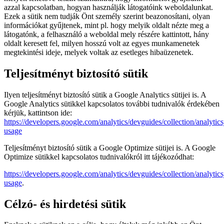
azzal kapcsolatban, hogyan használják látogatóink weboldalunkat.
Ezek a sütik nem tudják Önt személy szerint beazonosítani, olyan
információkat gyűjtenek, mint pl. hogy melyik oldalt nézte meg a
látogatónk, a felhasználó a weboldal mely részére kattintott, hány
oldalt keresett fel, milyen hosszú volt az egyes munkamenetek
megtekintési ideje, melyek voltak az esetleges hibaüzenetek.
Teljesítményt biztosító sütik
Ilyen teljesítményt biztosító sütik a Google Analytics sütijei is. A
Google Analytics sütikkel kapcsolatos további tudnivalók érdekében
kérjük, kattintson ide:
https://developers.google.com/analytics/devguides/collection/analytics
usage
Teljesítményt biztosító sütik a Google Optimize sütijei is. A Google
Optimize sütikkel kapcsolatos tudnivalókról itt tájékozódhat:
https://developers.google.com/analytics/devguides/collection/analytics
usage
.
Célzó- és hirdetési sütik