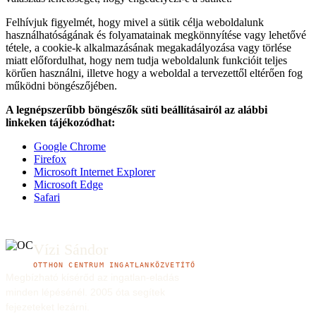
Felhívjuk figyelmét, hogy mivel a sütik célja weboldalunk
használhatóságának és folyamatainak megkönnyítése vagy lehetővé
tétele, a cookie-k alkalmazásának megakadályozása vagy törlése
miatt előfordulhat, hogy nem tudja weboldalunk funkcióit teljes
körűen használni, illetve hogy a weboldal a tervezettől eltérően fog
működni böngészőjében.
A legnépszerűbb böngészők süti beállításairól az alábbi
linkeken tájékozódhat:
Google Chrome
Firefox
Microsoft Internet Explorer
Microsoft Edge
Safari
Vízi Sándor
OTTHON CENTRUM INGATLANKÖZVETÍTŐ
Megbízható kísérőd az ingatlan-eladás
minden lépésénél. 2005 óta segítek
fejezeteket lezárni.