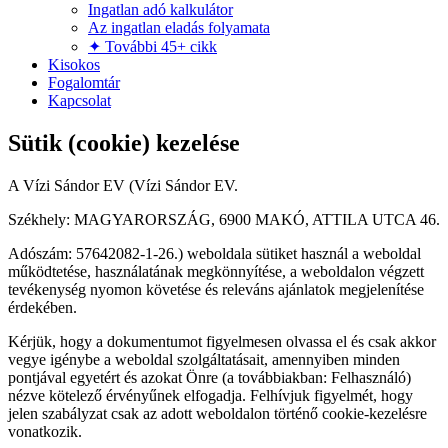
Ingatlan adó kalkulátor
Az ingatlan eladás folyamata
✦ További 45+ cikk
Kisokos
Fogalomtár
Kapcsolat
Sütik (cookie) kezelése
A Vízi Sándor EV (Vízi Sándor EV.
Székhely: MAGYARORSZÁG, 6900 MAKÓ, ATTILA UTCA 46.
Adószám: 57642082-1-26.) weboldala sütiket használ a weboldal
működtetése, használatának megkönnyítése, a weboldalon végzett
tevékenység nyomon követése és releváns ajánlatok megjelenítése
érdekében.
Kérjük, hogy a dokumentumot figyelmesen olvassa el és csak akkor
vegye igénybe a weboldal szolgáltatásait, amennyiben minden
pontjával egyetért és azokat Önre (a továbbiakban: Felhasználó)
nézve kötelező érvényűnek elfogadja. Felhívjuk figyelmét, hogy
jelen szabályzat csak az adott weboldalon történő cookie-kezelésre
vonatkozik.