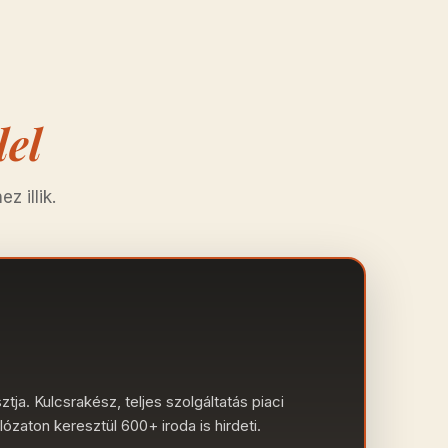
lel
z illik.
tja. Kulcsrakész, teljes szolgáltatás piaci
lózaton keresztül 600+ iroda is hirdeti.