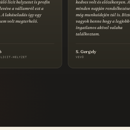
ülő licit helyzetet is profin
kedves volt és előzékenyen. A
 levéve a vállamról ezt a
minden napján rendelkezése
s. A lakáseladás így egy
még munkaidején túl is. Bizt
sem volt megterhelő.
vagyok benne hogy a legjobb
ingatlanos akivel valaha
találkoztam.
ó
S. Gergely
 LICIT-HELYZET
VEVŐ