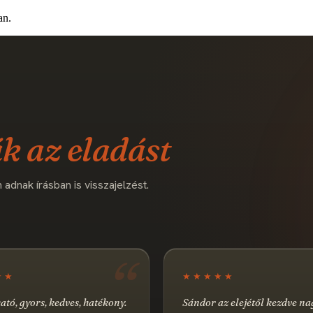
an.
k az eladást
adnak írásban is visszajelzést.
★★
★★★★★
tó, gyors, kedves, hatékony.
Sándor az elejétől kezdve n