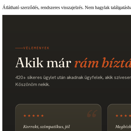
Átlátható szerződés, rendszeres visszajelzés. Nem hagylak találgatásb
VÉLEMÉNYEK
Akik már
rám bíztá
420+ sikeres ügylet után akadnak ügyfelek, akik szívesen 
Köszönöm nekik.
★★★★★
★★★
Korrekt, szimpatikus, jól
Megbízha