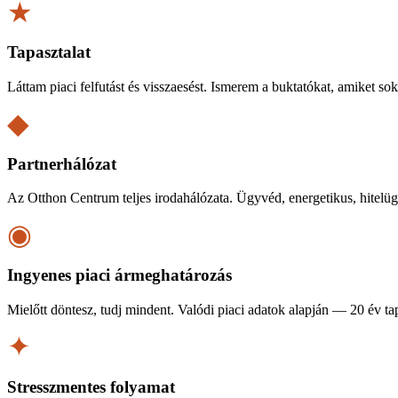
★
Tapasztalat
Láttam piaci felfutást és visszaesést. Ismerem a buktatókat, amiket so
◆
Partnerhálózat
Az Otthon Centrum teljes irodahálózata. Ügyvéd, energetikus, hitelügy
◉
Ingyenes piaci ármeghatározás
Mielőtt döntesz, tudj mindent. Valódi piaci adatok alapján — 20 év tap
✦
Stresszmentes folyamat