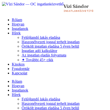
Vízi Sándor
INGATLANKÖZVETÍTŐ
Rólam
Hogyan
Ingatlanok
Hírek
Felújítandó lakás eladása
Haszonélvezeti joggal terhelt ingatlan
Örökölt ingatlan eladása 5 éven belül
Ingatlan adó kalkulátor
Az ingatlan eladás folyamata
✦ További 45+ cikk
Kisokos
Fogalomtár
Kapcsolat
Rólam
Hogyan
Ingatlanok
Hírek
Felújítandó lakás eladása
Haszonélvezeti joggal terhelt ingatlan
Örökölt ingatlan eladása 5 éven belül