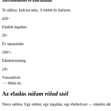
Szerződéskötés és kulcsátadás
Te aláírsz, kulcsot adsz. A többit én intézem.
420
+
Eladott ingatlan
20
+
Év tapasztalat
100
%
Elkötelezettség
24
h
Visszahívás
Miért én
Az eladás
nálam rólad szól
Nincs sablon. Egy ember, egy ingatlan, egy élethelyzet — minden alk