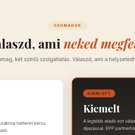
CSOMAGOK
álaszd, ami
neked megfe
mag, két szintű szolgáltatás. Válaszd, ami a helyzetedhe
AJÁNLOTT
Kiemelt
A legtöbb eladó ezt válasz
szakmai hátteret kérsz.
díjazással. EPP partnerhá
ató.