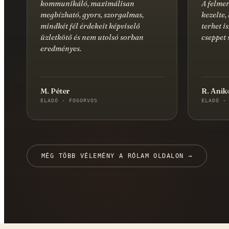
kommunikáló, maximálisan
A felmer
megbízható, gyors, szorgalmas,
kezelte,
mindkét fél érdekeit képviselő
terhet i
üzletkötő és nem utolsó sorban
cseppet 
eredményes.
M. Péter
R. Anik
ELADÓ · FOGORVOS
ELADÓ ·
MÉG TÖBB VÉLEMÉNY A RÓLAM OLDALON →