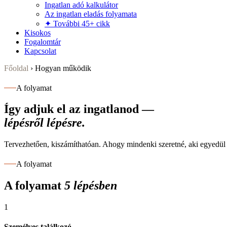
Ingatlan adó kalkulátor
Az ingatlan eladás folyamata
✦ További 45+ cikk
Kisokos
Fogalomtár
Kapcsolat
Főoldal
› Hogyan működik
A folyamat
Így adjuk el az ingatlanod —
lépésről lépésre.
Tervezhetően, kiszámíthatóan. Ahogy mindenki szeretné, aki egyedül 
A folyamat
A folyamat
5 lépésben
1
Személyes találkozó