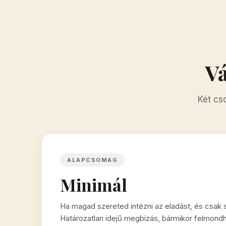
V
Két cso
ALAPCSOMAG
Minimál
Ha magad szereted intézni az eladást, és csak 
Határozatlan idejű megbízás, bármikor felmondh